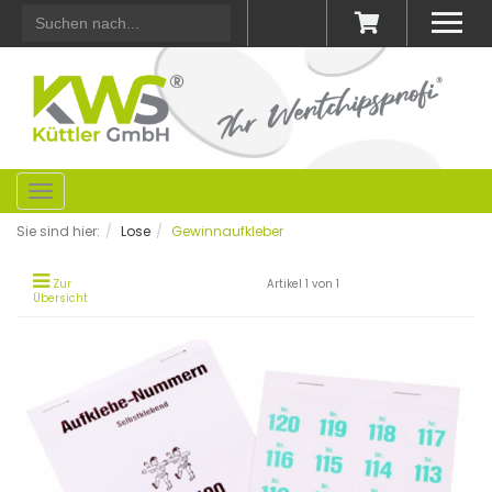
zum
Warenkorb
Toggle
navigation
Sie sind hier:
Lose
Gewinnaufkleber
Zur
Artikel 1 von 1
Übersicht