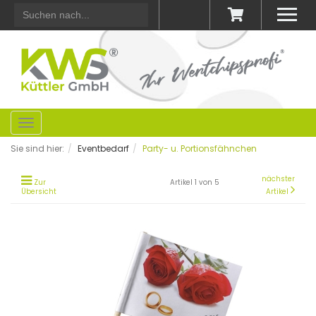
zum
Warenkorb
Toggle
navigation
Sie sind hier:
Eventbedarf
Party- u. Portionsfähnchen
nächster
Zur
Artikel 1 von 5
Übersicht
Artikel