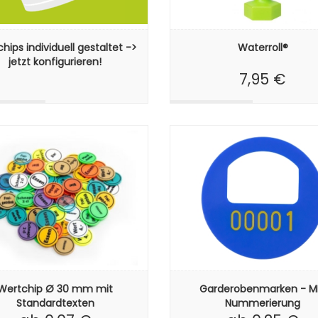
hips individuell gestaltet ->
Waterroll®
jetzt konfigurieren!
7,95 €
Wertchip Ø 30 mm mit
Garderobenmarken - M
Standardtexten
Nummerierung